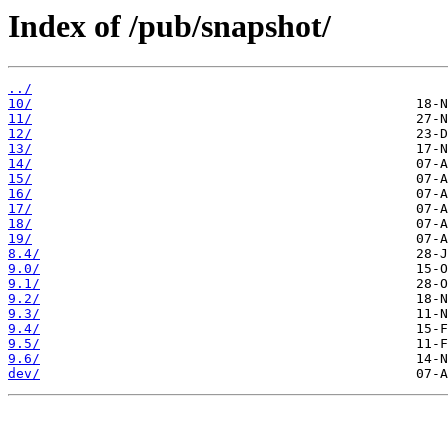
Index of /pub/snapshot/
../
10/
11/
12/
13/
14/
15/
16/
17/
18/
19/
8.4/
9.0/
9.1/
9.2/
9.3/
9.4/
9.5/
9.6/
dev/